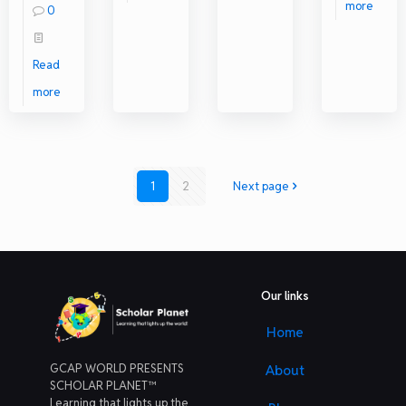
more
0
Read
more
1
2
Next page
Our links
Home
GCAP WORLD PRESENTS
About
SCHOLAR PLANET™
Learning that lights up the