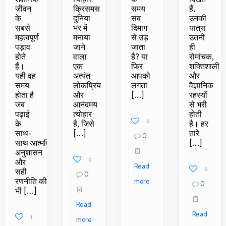
जीवन
क्रिसमस
समय
हैं,
के
दुनिया
सब
उनकी
सबसे
भर में
दिमाग
यात्रा
महत्वपूर्ण
मनाया
से उड़
उतनी
पड़ाव
जाने
जाता
ही
होते
वाला
है? या
रोमांचक,
हैं।
एक
फिर
शक्तिशाली
यही वह
अत्यंत
आपको
और
समय
लोकप्रिय
लगता
वैज्ञानिक
होता है
और
[…]
रहस्यों
जब
आनंदमय
से भरी
पढ़ाई
त्योहार
होती
0
के
है, जिसे
है। हर
साथ-
[…]
तारे
0
साथ आत्मविश्वास,
[…]
अनुशासन
0
और
Read
0
सही
0
रणनीति की
more
0
भी
[…]
Read
Read
1
more