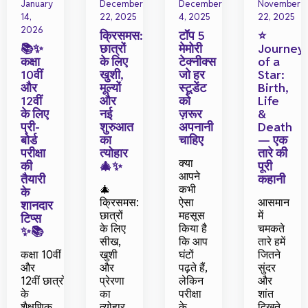
January
December
December
November
14,
22, 2025
4, 2025
22, 2025
2026
क्रिसमस:
टॉप 5
⭐
📚✨
छात्रों
मेमोरी
Journey
कक्षा
के लिए
टेक्नीक्स
of a
10वीं
खुशी,
जो हर
Star:
और
मूल्यों
स्टूडेंट
Birth,
12वीं
और
को
Life
के लिए
नई
ज़रूर
&
प्री-
शुरुआत
अपनानी
Death
बोर्ड
का
चाहिए
— एक
परीक्षा
त्योहार
तारे की
क्या
की
🎄✨
पूरी
आपने
तैयारी
कहानी
🎄
कभी
के
क्रिसमस:
ऐसा
आसमान
शानदार
छात्रों
महसूस
में
टिप्स
के लिए
किया है
चमकते
✨📚
सीख,
कि आप
तारे हमें
कक्षा 10वीं
खुशी
घंटों
जितने
और
और
पढ़ते हैं,
सुंदर
12वीं छात्रों
प्रेरणा
लेकिन
और
के
का
परीक्षा
शांत
शैक्षणिक
त्योहार
के
दिखते