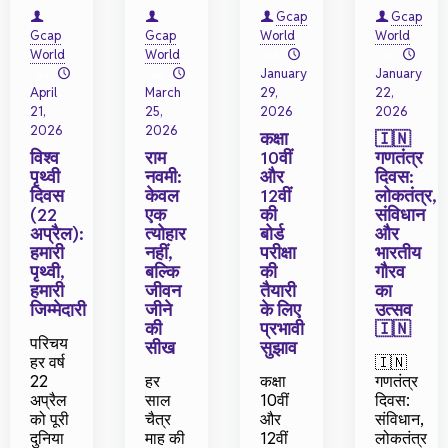
Gcap
Gcap
Gcap
Gcap
World
World
World
World
on
on
January
January
on
on
April
March
29,
22,
21,
25,
2026
2026
2026
2026
कक्षा
🇮🇳
विश्व
राम
10वीं
गणतंत्र
पृथ्वी
नवमी:
और
दिवस:
दिवस
केवल
12वीं
लोकतंत्र,
(22
एक
की
संविधान
अप्रैल):
त्योहार
बोर्ड
और
हमारी
नहीं,
परीक्षा
भारतीय
पृथ्वी,
बल्कि
की
गौरव
हमारी
जीवन
तैयारी
का
जिम्मेदारी
जीने
के लिए
उत्सव
की
प्रभावी
🇮🇳
परिचय
सीख
सुझाव
हर वर्ष
🇮🇳
22
हर
कक्षा
गणतंत्र
अप्रैल
साल
10वीं
दिवस:
को पूरी
चैत्र
और
संविधान,
दुनिया
माह की
12वीं
लोकतंत्र