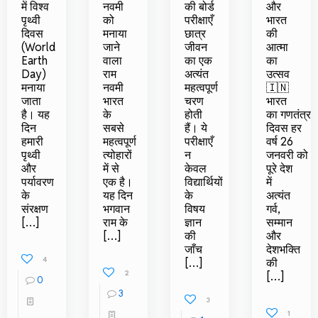
में विश्व
नवमी
की बोर्ड
और
पृथ्वी
को
परीक्षाएँ
भारत
दिवस
मनाया
छात्र
की
(World
जाने
जीवन
आत्मा
Earth
वाला
का एक
का
Day)
राम
अत्यंत
उत्सव
मनाया
नवमी
महत्वपूर्ण
🇮🇳
जाता
भारत
चरण
भारत
है। यह
के
होती
का गणतंत्र
दिन
सबसे
हैं। ये
दिवस हर
हमारी
महत्वपूर्ण
परीक्षाएँ
वर्ष 26
पृथ्वी
त्योहारों
न
जनवरी को
और
में से
केवल
पूरे देश
पर्यावरण
एक है।
विद्यार्थियों
में
के
यह दिन
के
अत्यंत
संरक्षण
भगवान
विषय
गर्व,
[…]
राम के
ज्ञान
सम्मान
[…]
की
और
जाँच
देशभक्ति
4
[…]
की
2
[…]
0
3
3
1