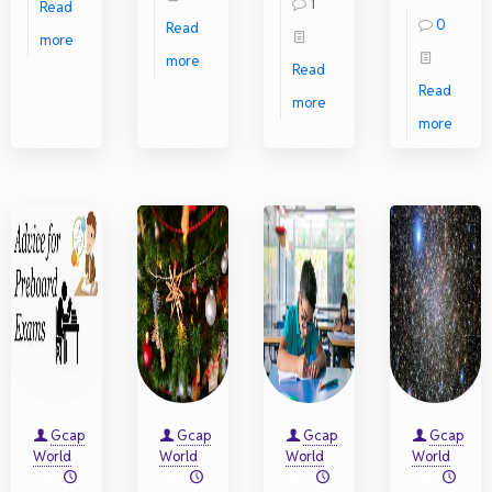
1
Read
0
Read
more
more
Read
Read
more
more
Gcap
Gcap
Gcap
Gcap
World
World
World
World
on
on
on
on