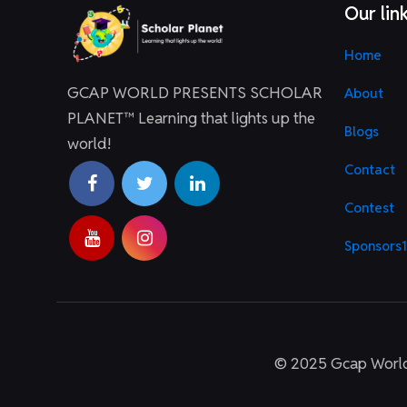
Our lin
Home
GCAP WORLD PRESENTS SCHOLAR
About
PLANET™ Learning that lights up the
Blogs
world!
Contact
Contest
Sponsors1
© 2025 Gcap World S