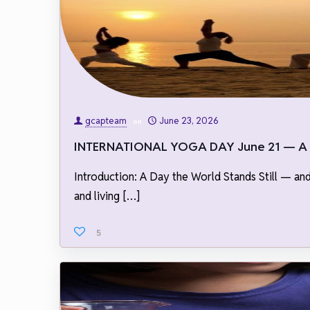
gcapteam
June 23, 2026
on
INTERNATIONAL YOGA DAY June 21 — A Gl
Introduction: A Day the World Stands Still — an
and living
[…]
5