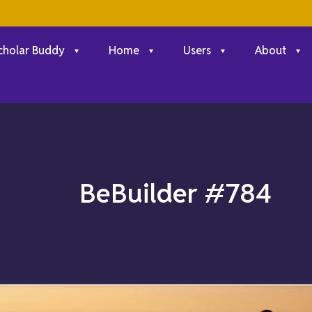
cholar Buddy
Home
Users
About
BeBuilder #784